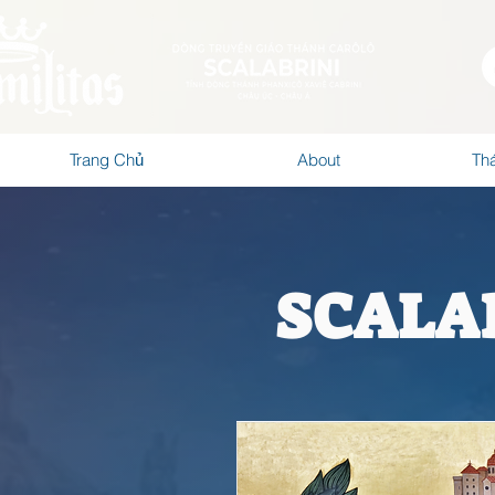
Trang Chủ
About
Thá
SCALA