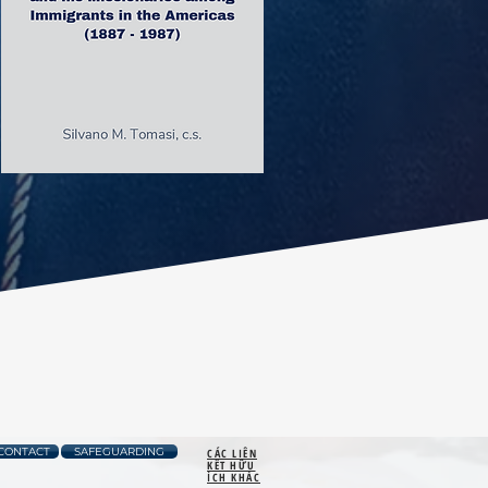
CONTACT
SAFEGUARDING
CÁC LIÊN
KẾT HỮU
ÍCH KHÁC